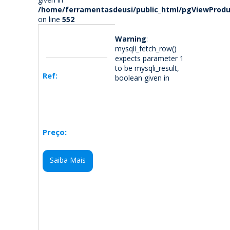
/home/ferramentasdeusi/public_html/pgViewProdu
on line
552
Warning
:
mysqli_fetch_row()
expects parameter 1
to be mysqli_result,
Ref:
boolean given in
Preço:
Saiba Mais