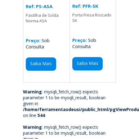
Ref: PFR-SK
Ref: PS-ASA
Porta Fresa Roscado
Pastilha de Solda
SK
Norma ASA
Preço:
Sob
Preço:
Sob
Consulta
Consulta
Saiba Mais
Saiba Mais
Warning
: mysqli_fetch_row() expects
parameter 1 to be mysqli_result, boolean
given in
/home/ferramentasdeusi/public_html/pgViewProdu
on line
544
Warning
: mysqli_fetch_row() expects
parameter 1 to be mysqli_result, boolean
given in