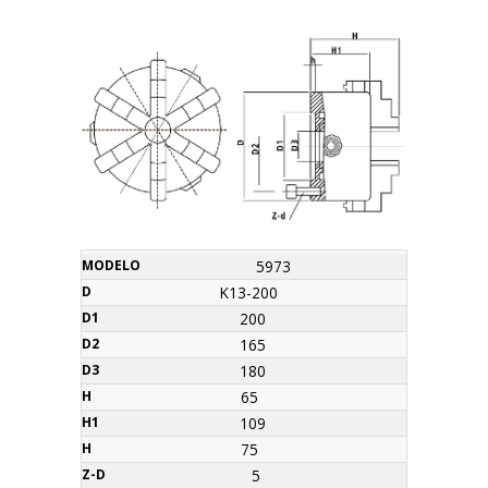
z-
5973
Código
Modelo
D
D1
D2
D3
H
H1
h
Orçamento
d
K13-200
200
165
180
65
109
75
5