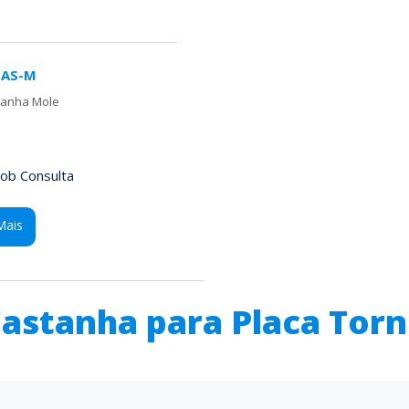
CAS-M
tanha Mole
ob Consulta
Mais
astanha para Placa Tor