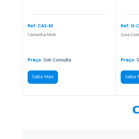
Ref: CAS-M
Ref: G-
Castanha Mole
Guia Cas
Preço:
Sob Consulta
Preço:
S
Saiba Mais
Saiba 
C