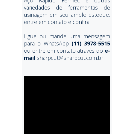
Aço Rápido Fermec e outras
variedades de ferramentas de
usinagem em seu amplo estoque,
entre em contato e confira:
Ligue ou mande uma mensagem
para o WhatsApp
(11) 3978-5515
ou entre em contato através do
e-
mail
sharpcut@sharpcut.com.br