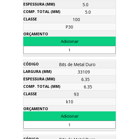
5.0
5.0
100
P30
Bits de Metal Duro
33109
6.35
6.35
93
k10