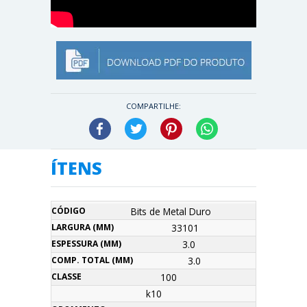
COMPARTILHE:
Facebook
Twitter
Pinterest
WhatsApp
ÍTENS
Comp.
Bits de Metal Duro
Largura
Espessura
Descrição
Código
Total
Classe
Orçamento
(mm)
(mm)
33101
(mm)
3.0
3.0
100
k10