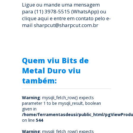
Ligue ou mande uma mensagem
para (11) 3978-5515 (WhatsApp) ou
clique aqui e entre em contato pelo e-
mail sharpcut@sharpcut.com.br
Quem viu Bits de
Metal Duro viu
também:
Warning
: mysqli_fetch_row() expects
parameter 1 to be mysqli_result, boolean
given in
/home/ferramentasdeusi/public_html/pgViewProdu
on line
544
Warning
: mysqli_fetch_row() expects