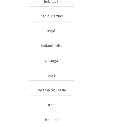
Imbituva
Inácio Martins
Inajá
Indianópolis
Ipiranga
Iporã
Iracema do Oeste
Irati
Iretama