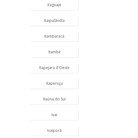
Itaguajé
Itaipulândia
Itambaracá
Itambé
Itapejara d'Oeste
Itaperuçu
Itaúna do Sul
Ivaí
Ivaiporã