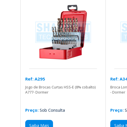
Ref: A295
Ref: A3
Jogo de Brocas Curtas HSS-E (8% cobalto)
Broca Lon
A777- Dormer
- Dormer
Preço:
Sob Consulta
Preço:
S
Saiba Mais
Saiba 