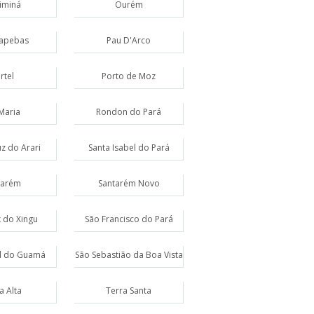
iminá
Ourém
apebas
Pau D'Arco
rtel
Porto de Moz
Maria
Rondon do Pará
z do Arari
Santa Isabel do Pará
tarém
Santarém Novo
x do Xingu
São Francisco do Pará
l do Guamá
São Sebastião da Boa Vista
a Alta
Terra Santa