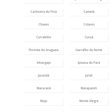
Cachoeira do Piriá
Cametá
Chaves
Colares
Curralinho
Curuá
Floresta do Araguaia
Garrafão do Norte
Inhangapi
Ipixuna do Pará
Jacundá
Juruti
Maracanã
Marapanim
Moju
Monte Alegre