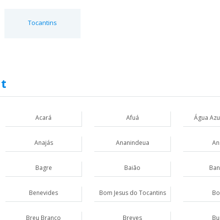
Tocantins
ut
Acará
Afuá
Água Azu
Anajás
Ananindeua
An
Bagre
Baião
Ban
Benevides
Bom Jesus do Tocantins
Bo
Breu Branco
Breves
Bu