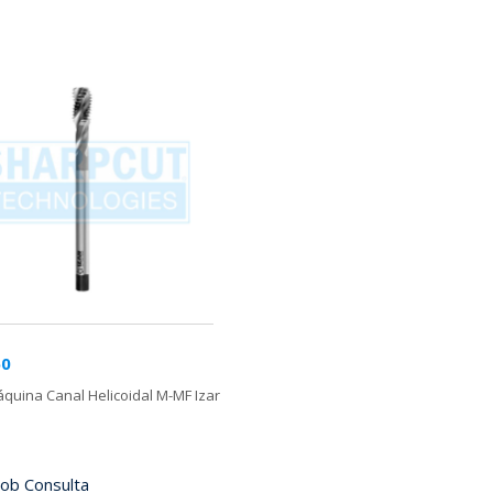
50
uina Canal Helicoidal M-MF Izar
ob Consulta