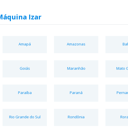
áquina Izar
Amapá
Amazonas
Ba
Goiás
Maranhão
Mato 
Paraíba
Paraná
Perna
Rio Grande do Sul
Rondônia
Ror