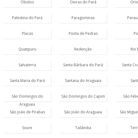
Óbidos
Oeiras do Pará
Orix
Palestina do Pará
Paragominas
Parau
Placas
Ponta de Pedras
Po
Quatipuru
Redenção
Rio 
Salvaterra
Santa Bárbara do Pará
Santa Cru
Santa Maria do Pará
Santana do Araguaia
San
São Domingos do
São Domingos do Capim
São Féli
Araguaia
São João de Pirabas
São João do Araguaia
São Migue
Soure
Tailândia
Terr