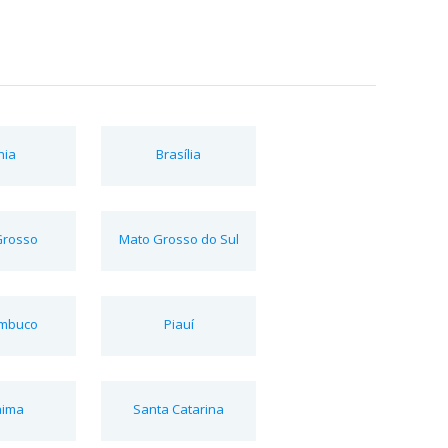
hia
Brasília
Grosso
Mato Grosso do Sul
mbuco
Piauí
aima
Santa Catarina