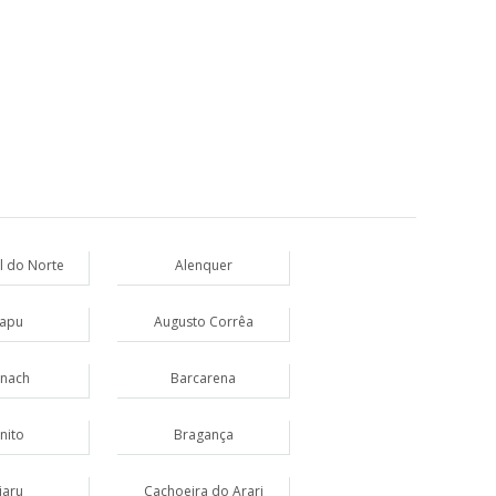
l do Norte
Alenquer
apu
Augusto Corrêa
nach
Barcarena
nito
Bragança
jaru
Cachoeira do Arari