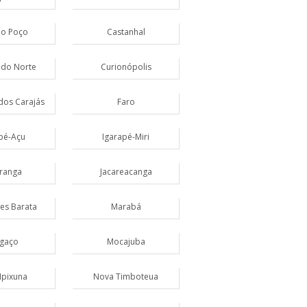
ão Poço
Castanhal
do Norte
Curionópolis
dos Carajás
Faro
pé-Açu
Igarapé-Miri
iranga
Jacareacanga
es Barata
Marabá
gaço
Mocajuba
Ipixuna
Nova Timboteua