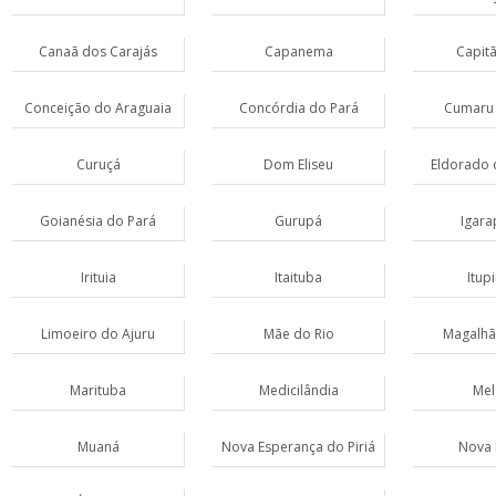
Canaã dos Carajás
Capanema
Capit
Conceição do Araguaia
Concórdia do Pará
Cumaru 
Curuçá
Dom Eliseu
Eldorado 
Goianésia do Pará
Gurupá
Igara
Irituia
Itaituba
Itup
Limoeiro do Ajuru
Mãe do Rio
Magalhã
Marituba
Medicilândia
Mel
Muaná
Nova Esperança do Piriá
Nova 